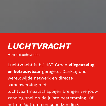
LUCHTVRACHT
Home
»
Luchtvracht
Luchtvracht is bij HST Groep
vliegensvlug
en betrouwbaar
geregeld. Dankzij ons
wereldwijde netwerk en directe
samenwerking met
luchtvaartmaatschappijen brengen we jouw
zending snel op de juiste bestemming. Of
het nu gaat om een spoedzending,