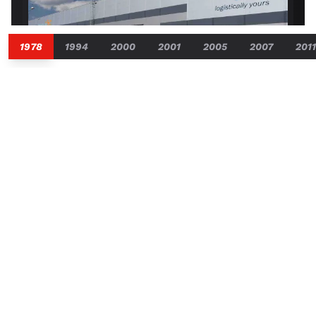
1978
1994
2000
2001
2005
2007
2011
2015
Loods van 7.400 m2 aangekocht