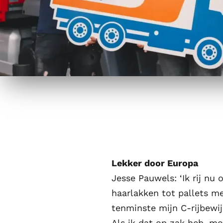
Lekker door Europa
Jesse Pauwels: ‘Ik rij nu
haarlakken tot pallets m
tenminste mijn C-rijbewij
Als ik dat op zak heb, mo