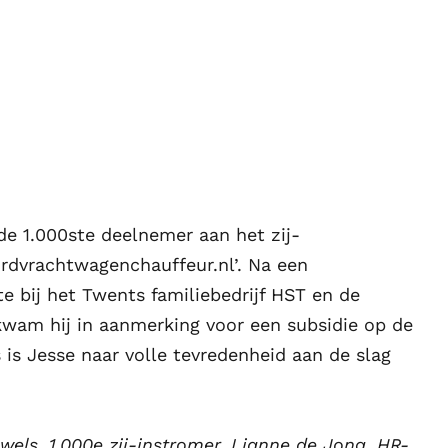
 de 1.000ste deelnemer aan het zij-
rdvrachtwagenchauffeur.nl’. Na een
 bij het Twents familiebedrijf HST en de
kwam hij in aanmerking voor een subsidie op de
s is Jesse naar volle tevredenheid aan de slag
auwels, 1.000e zij-instromer, Lianne de Jong, HR-