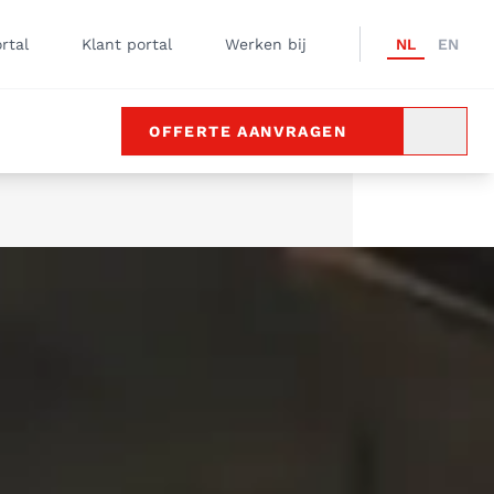
rtal
Klant portal
Werken bij
NL
EN
OFFERTE AANVRAGEN
ZOEKE