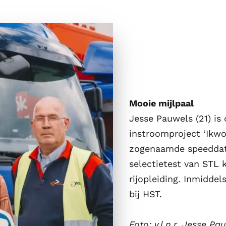
Mooie mijlpaal
Jesse Pauwels (21) is
instroomproject ‘Ikwo
zogenaamde speeddate
selectietest van STL 
rijopleiding. Inmiddel
bij HST.
Foto: v.l.n.r. Jesse P