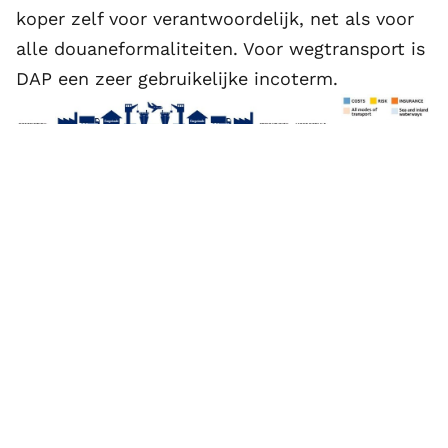
koper zelf voor verantwoordelijk, net als voor
alle douaneformaliteiten. Voor wegtransport is
DAP een zeer gebruikelijke incoterm.
7. Delivery Duty Paid (DDP) – Franco inclusief
rechten
De verkoper is verantwoordelijk voor het
gehele transport, inclusief de betaling van de
invoerrechten. DDP is in principe het
tegenovergestelde van Ex Works: waar de
verkoper bij EXW de minimale verplichtingen
heeft, heeft hij bij DDP de maximale. De
overdracht van de risico’s en de kosten is bij de
levering aan de koper zelf. Hoewel DDP in