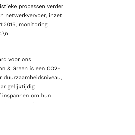
istieke processen verder
n netwerkvervoer, inzet
1:2015, monitoring
k.\n
ard voor ons
ean & Green is een CO2-
er duurzaamheidsniveau,
 gelijktijdig
ef inspannen om hun
d door Connekt en
matie over het
leverd en geïnstalleerd