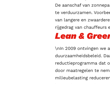
De aanschaf van zonnepan
te verduurzamen. Voorbee
van langere en zwaardere
rijgedrag van chauffeurs 
Lean & Gree
\nIn 2009 ontvingen we a
duurzaamheidsbeleid. Daa
reductieprogramma dat or
door maatregelen te nemen
milieubelasting reduceren
logistieke proces duurza
inmiddels zijn er ruim 50
programma is te vinden 
door NoCo2.