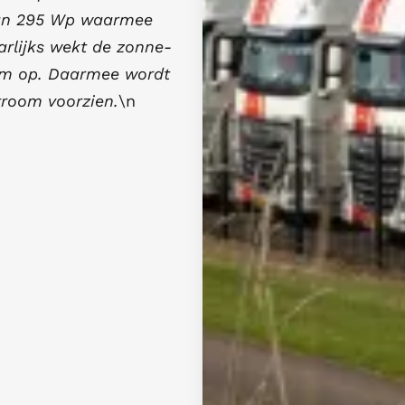
 van 295 Wp waarmee
rlijks wekt de zonne-
oom op. Daarmee wordt
troom voorzien.
\n