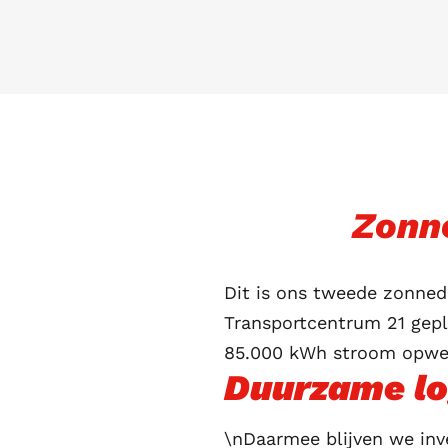
Zonn
Dit is ons tweede zonneda
Transportcentrum 21 gepla
85.000 kWh stroom opwekk
Duurzame lo
\nDaarmee blijven we inv