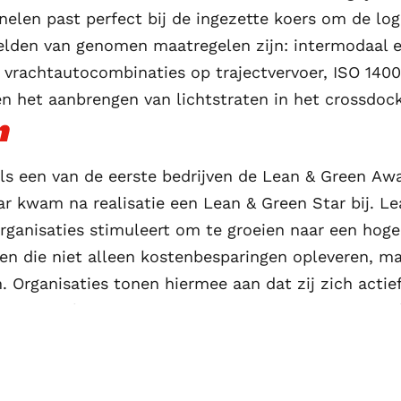
elen past perfect bij de ingezette koers om de log
lden van genomen maatregelen zijn: intermodaal e
 vrachtautocombinaties op trajectvervoer, ISO 1400
en het aanbrengen van lichtstraten in het crossdoc
n
ls een van de eerste bedrijven de Lean & Green Aw
r kwam na realisatie een Lean & Green Star bij. L
ganisaties stimuleert om te groeien naar een hog
 die niet alleen kostenbesparingen opleveren, maar
. Organisaties tonen hiermee aan dat zij zich acti
mer te maken. Het programma is in 2008 geïnitieer
0 bedrijven bij het netwerk aangesloten. Meer infor
op
www.lean-green.nl
.\n\n
Alle zonnepanelen zijn ge