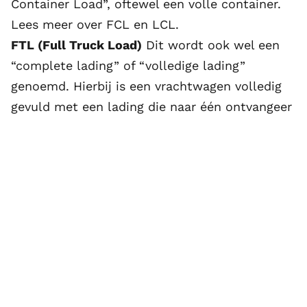
Container Load”, oftewel een volle container.
Lees meer over FCL en LCL
.
FTL (Full Truck Load)
Dit wordt ook wel een
“complete lading” of “volledige lading”
genoemd. Hierbij is een vrachtwagen volledig
gevuld met een lading die naar één ontvangeer
wordt vervoerd.
Lees meer over FTL en LTL
.
Gecombineerd goederenvervoer
Intermodaal
goederenvervoer waarbĳ het grootste deel van
het traject per spoor, over het binnenwater of
over zee wordt afgelegd. Dit is om ervoor te
zorgen dat de eerste en/of laatste etappes van
het traject die over het land moeten door
middel van wegtransport zo kort mogelijk zijn.
Het wordt gecombineerd goederenvervoer