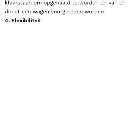
klaarstaan om opgehaald te worden en kan er
direct een wagen voorgereden worden.
4. Flexibiliteit
Het samenwerken met slechts één logistiek
dienstverlener brengt een hoge mate van
flexibiliteit met zich mee op verschillende
manieren. De mogelijkheid om het aantal
vierkante meter voor goederen opslag
gemakkelijk te verhogen of te verminderen is
een van de voordelen. Bovendien is het vaak
mogelijk om bepaalde diensten zoals VAL-
activiteiten alleen af te nemen wanneer ze
daadwerkelijk nodig zijn in plaats van dat er
betaald moet worden voor een lange(re)
periode. Daarnaast is er bij een logistiek