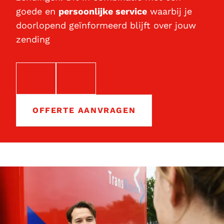
goede en
persoonlijke service
waarbij je
doorlopend geïnformeerd blijft over jouw
zending
EMAIL
TELEFOON
OFFERTE AANVRAGEN