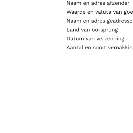
Naam en adres afzender
Waarde en valuta van go
Naam en adres geadresse
Land van oorsprong
Datum van verzending
Aantal en soort verpakki
Goederencodes (GS)
Incoterms
Productbeschrijving
EORI-nummer
Bruto- en nettogewicht
Btw-nummer
Export- en importdocume
Voor het transport van 
aanwezig zijn. Wanneer é