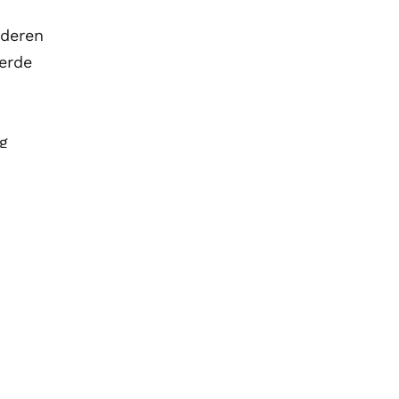
ederen
erde
ng
nt vereist
uw goederen van de EU naar het VK moet een expor
én van deze documenten niet aanwezig zijn, mag H