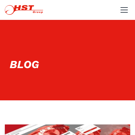
Navi
BLOG